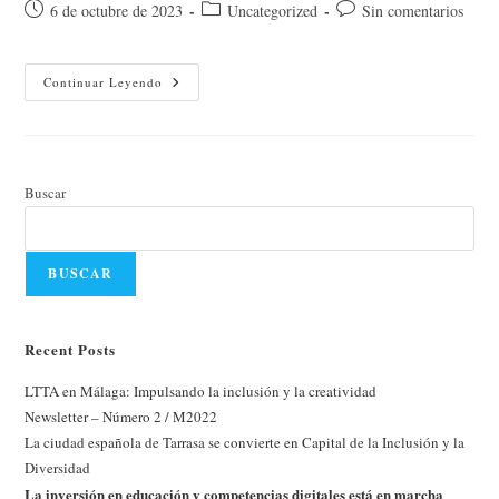
Publicación
Categoría
Comentarios
6 de octubre de 2023
Uncategorized
Sin comentarios
de
de
de
la
la
la
entrada:
entrada:
entrada:
Newsletter
Continuar Leyendo
–
Número
2
/
M2022
Buscar
BUSCAR
Recent Posts
LTTA en Málaga: Impulsando la inclusión y la creatividad
Newsletter – Número 2 / M2022
La ciudad española de Tarrasa se convierte en Capital de la Inclusión y la
Diversidad
La inversión en educación y competencias digitales está en marcha