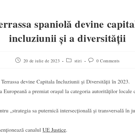
errassa spaniolă devine capita
incluziunii și a diversității
Post
Post
Post
20 de iulie de 2023
stiri
0 Comments
published:
category:
comments:
Terrassa devine Capitala Incluziunii și Diversității în 2023.
a Europeană a premiat orașul la categoria autorităților locale 
ntru „strategia sa puternică intersecțională și transversală în j
 menționează canalul
UE Justice
.