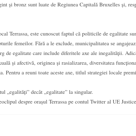
gint și bronz sunt luate de Regiunea Capitală Bruxelles și, res
cal Terrassa, este cunoscut faptul că politicile de egalitate su
pturile femeilor. Fără a le exclude, municipalitatea se angajeaz
g de egalitate care include diferitele axe ale inegalității. Adi
xuală și afectivă, originea și rasializarea, diversitatea funcțion
ta. Pentru a reuni toate aceste axe, titlul strategiei locale prem
l „egalități” decât „egalitate” la singular.
oclipul despre orașul Terrassa pe contul Twitter al UE Justic