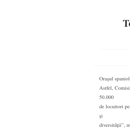
T
Orașul spaniol 
Astfel, Comisi
50.000
de locuitori pe
și
diversității”,