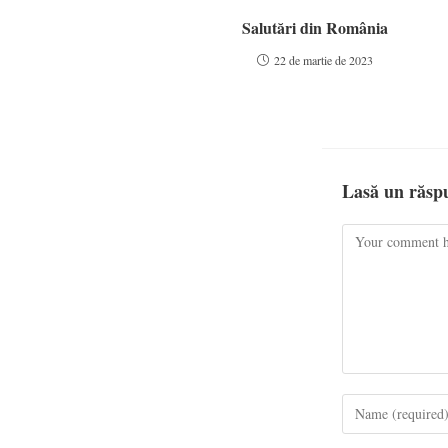
Salutări din România
22 de martie de 2023
Lasă un răsp
Comment
Enter
your