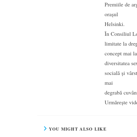
Premiile de ar
orașul
Helsinki.
În Consiliul Lo
limitate la dre
concept mai lar
diversitatea se
socială și vârs
mai
degrabă cuvântu
Urmărește vide
YOU MIGHT ALSO LIKE