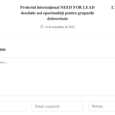
Proiectul internațional NEED FOR LEAD
LT
deschide noi oportunități pentru grupurile
defavorizate
14 de noiembrie de 2022
uns
Enter
Enter
your
your