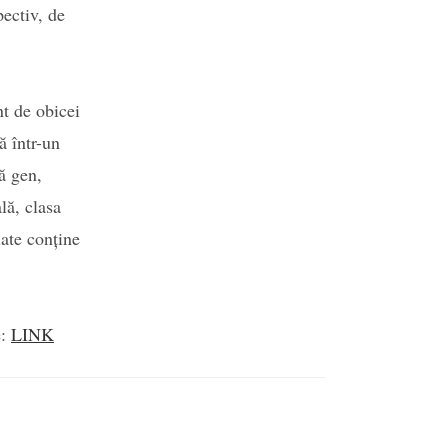
pectiv, de
nt de obicei
ă într-un
că gen,
ală, clasa
iate conține
e:
LINK