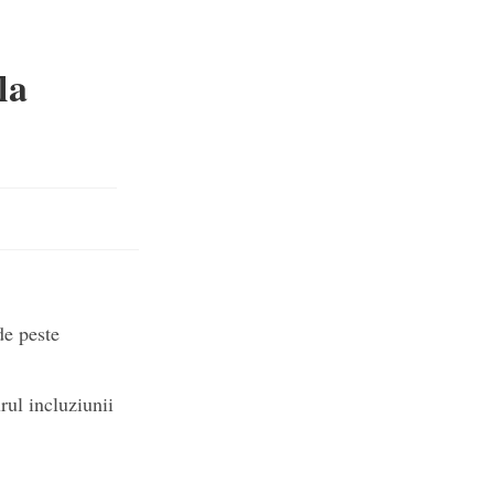
la
de peste
urul incluziunii